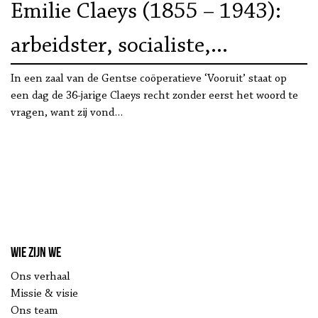
Emilie Claeys (1855 – 1943):
arbeidster, socialiste,
feministe. Voor wie het
In een zaal van de Gentse coöperatieve ‘Vooruit’ staat op
een dag de 36-jarige Claeys recht zonder eerst het woord te
persoonlijke politiek was
vragen, want zij vond…
Wie zijn we
Ons verhaal
Missie & visie
Ons team