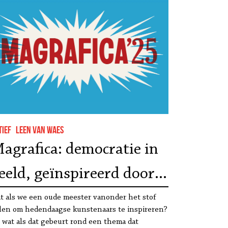
tief
Leen Van Waes
agrafica: democratie in
eeld, geïnspireerd door
rans Masereel
t als we een oude meester vanonder het stof
len om hedendaagse kunstenaars te inspireren?
 wat als dat gebeurt rond een thema dat