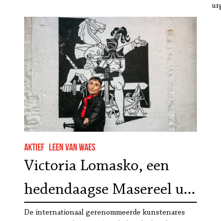
ur
Aktief
Leen Van Waes
Victoria Lomasko, een
hedendaagse Masereel uit
Rusland, laat haar
De internationaal gerenommeerde kunstenares