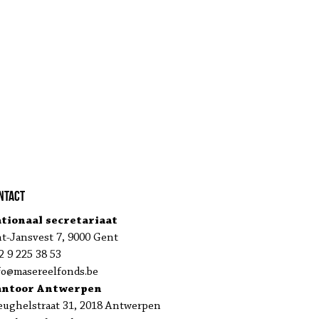
ntact
tionaal secretariaat
nt-Jansvest 7, 9000 Gent
2 9 225 38 53
fo@masereelfonds.be
antoor Antwerpen
eughelstraat 31, 2018 Antwerpen