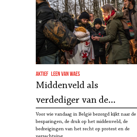
Aktief
Leen Van Waes
Middenveld als
verdediger van de
rechtsstaat: lessen uit
Voor wie vandaag in België bezorgd kijkt naar de
besparingen, de druk op het middenveld, de
Polen
bedreigingen van het recht op protest en de
verrechtsing…