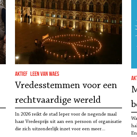
Aktief
Leen Van Waes
Ak
Vredesstemmen voor een
M
rechtvaardige wereld
b
In 2026 reikt de stad Ieper voor de negende maal
F
Wa
haar Vredesprijs uit aan een persoon of organisatie
ha
die zich uitzonderlijk inzet voor een meer…
En