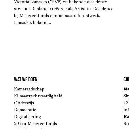
Victoria Lomasko (°1978) en bekende dissidente
stempel achter in
stem uit Rusland, creëerde als Artist in Residence
bij Masereelfonds een imposant kunstwerk.
Oostende.
Lomasko, bekend…
Wat we doen
Co
Kameraadschap
Na
Klimaatrechtvaardigheid
Si
Onderwijs
+3
Democratie
in
Digitalisering
K
50 jaar Masereelfonds
Br