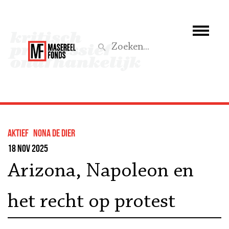
Wie we zijn
Wat we doen
Z
Activiteiten
Word lid
Aktief
Nona De Dier
Steun ons
18 nov 2025
Arizona, Napoleon en
Aktief
het recht op protest