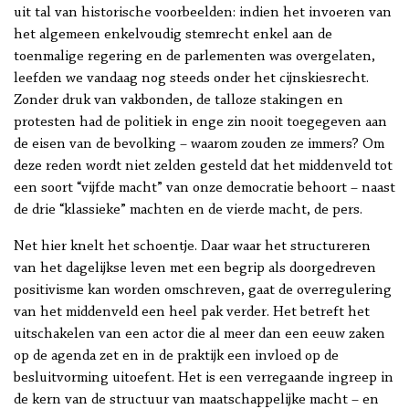
uit tal van historische voorbeelden: indien het invoeren van
het algemeen enkelvoudig stemrecht enkel aan de
toenmalige regering en de parlementen was overgelaten,
leefden we vandaag nog steeds onder het cijnskiesrecht.
Zonder druk van vakbonden, de talloze stakingen en
protesten had de politiek in enge zin nooit toegegeven aan
de eisen van de bevolking – waarom zouden ze immers? Om
deze reden wordt niet zelden gesteld dat het middenveld tot
een soort “vijfde macht” van onze democratie behoort – naast
de drie “klassieke” machten en de vierde macht, de pers.
Net hier knelt het schoentje. Daar waar het structureren
van het dagelijkse leven met een begrip als doorgedreven
positivisme kan worden omschreven, gaat de overregulering
van het middenveld een heel pak verder. Het betreft het
uitschakelen van een actor die al meer dan een eeuw zaken
op de agenda zet en in de praktijk een invloed op de
besluitvorming uitoefent. Het is een verregaande ingreep in
de kern van de structuur van maatschappelijke macht – en