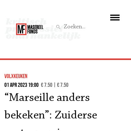
Wie we zijn
Wat we doen
Z
Activiteiten
Word lid
volxkeuken
Steun ons
01 apr 2023 19:00
€ 7.50 | € 7.50
“Marseille anders
Aktief
bekeken”: Zuiderse