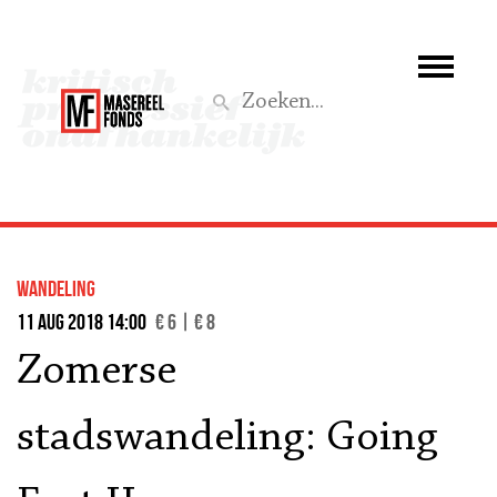
Wie we zijn
Wat we doen
Z
Activiteiten
Word lid
wandeling
Steun ons
11 aug 2018 14:00
€ 6 | € 8
Zomerse
Aktief
stadswandeling: Going