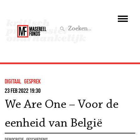
Wie we zijn
Wat we doen
Z
Activiteiten
Word lid
Digitaal
gesprek
Steun ons
23 feb 2022 19:30
We Are One – Voor de
Aktief
eenheid van België
democratie
geschiedenis