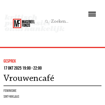
Wie we zijn
Wat we doen
Z
Activiteiten
Word lid
gesprek
Steun ons
17 okt 2025 19:00 - 22:00
Vrouwencafé
Aktief
feminisme
Sint-Niklaas