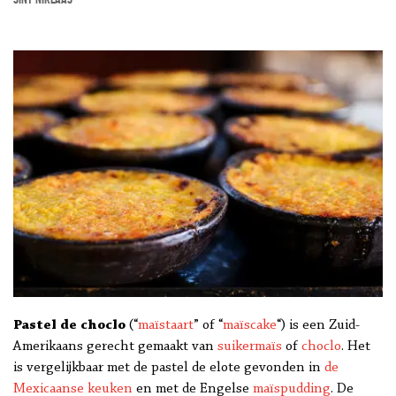
Pastel de choclo
(“
maïstaart
” of “
maïscake
“) is een Zuid-
Amerikaans gerecht gemaakt van
suikermaïs
of
choclo
. Het
is vergelijkbaar met de pastel de elote gevonden in
de
Mexicaanse keuken
en met de Engelse
maïspudding
. De