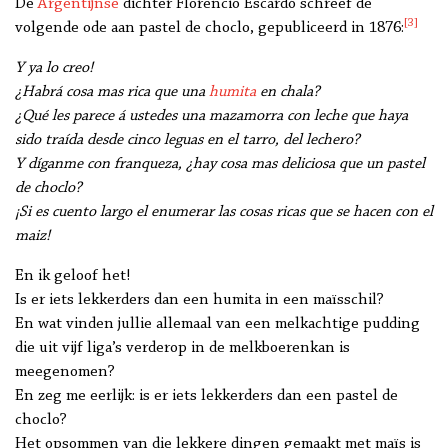
De
Argentijnse
dichter Florencio Escardó schreef de
[3]
volgende ode aan pastel de choclo, gepubliceerd in 1876:
Y ya lo creo!
¿Habrá cosa mas rica que una
humita
en chala?
¿Qué les parece á ustedes una mazamorra con leche que haya
sido traída desde cinco leguas en el tarro, del lechero?
Y díganme con franqueza, ¿hay cosa mas deliciosa que un pastel
de choclo?
¡Si es cuento largo el enumerar las cosas ricas que se hacen con el
maiz!
En ik geloof het!
Is er iets lekkerders dan een humita in een maïsschil?
En wat vinden jullie allemaal van een melkachtige pudding
die uit vijf liga’s verderop in de melkboerenkan is
meegenomen?
En zeg me eerlijk: is er iets lekkerders dan een pastel de
choclo?
Het opsommen van die lekkere dingen gemaakt met maïs is