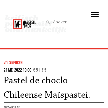
Wie we zijn
Wat we doen
Z
Activiteiten
Word lid
volxkeuken
Steun ons
21 mei 2022 19:00
€ 5 | € 5
Pastel de choclo –
Aktief
Chileense Maïspastei.
Sint-Niklaas