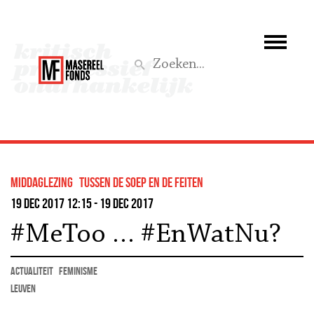
Wie we zijn
Wat we doen
Z
Activiteiten
Word lid
middaglezing
tussen de soep en de feiten
Steun ons
19 dec 2017 12:15 - 19 dec 2017
#MeToo … #EnWatNu?
Aktief
actualiteit
feminisme
Leuven