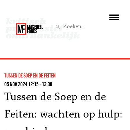
Wie we zijn
Wat we doen
Z
Activiteiten
Word lid
tussen de soep en de feiten
Steun ons
05 nov 2024 12:15 - 13:30
Tussen de Soep en de
Aktief
Feiten: wachten op hulp: