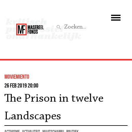
Wie we zijn
Wat we doen
Z
Activiteiten
Word lid
moviemiento
Steun ons
26 feb 2019 20:00
The Prison in twelve
Aktief
Landscapes
activisme
actualiteit
maatschappij
politiek