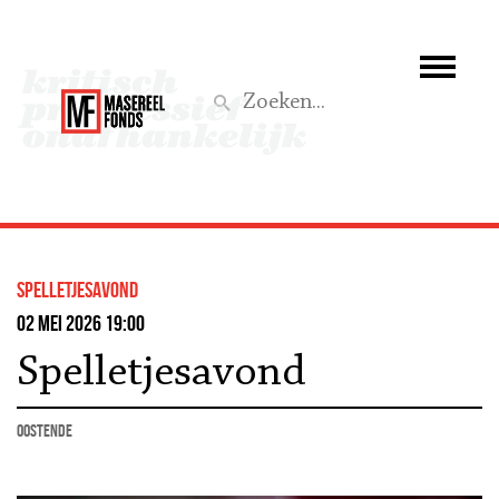
Wie we zijn
Wat we doen
Z
Activiteiten
Word lid
Spelletjesavond
Steun ons
02 mei 2026 19:00
Spelletjesavond
Aktief
Oostende