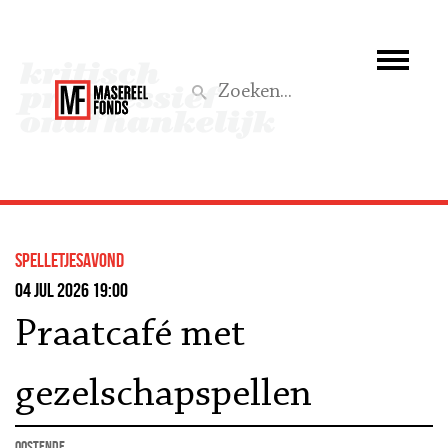
Wie we zijn
Wat we doen
Z
Activiteiten
Word lid
Spelletjesavond
Steun ons
04 jul 2026 19:00
Praatcafé met
Aktief
gezelschapspellen
Oostende