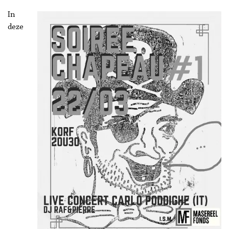
In
deze