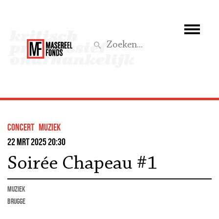
Wie we zijn
Wat we doen
Z
Activiteiten
Word lid
concert
muziek
Steun ons
22 mrt 2025 20:30
Soirée Chapeau #1
Aktief
muziek
Brugge