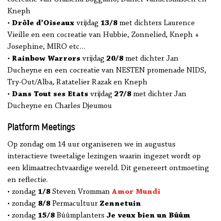
Kneph
•
Drôle d’Oiseaux
vrijdag
13/8
met dichters Laurence
Vieille en een cocreatie van Hubbie, Zonnelied, Kneph +
Josephine, MIRO etc…
•
Rainbow Warrors
vrijdag
20/8
met dichter Jan
Ducheyne en een cocreatie van NESTEN promenade NIDS,
Try-Out/Alba, Ratatelier Razak en Kneph
•
Dans Tout ses Etats
vrijdag
27/8
met dichter Jan
Ducheyne en Charles Djeumou
Platform Meetings
Op zondag om 14 uur organiseren we in augustus
interactieve tweetalige lezingen waarin ingezet wordt op
een klimaatrechtvaardige wereld. Dit genereert ontmoeting
en reflectie.
• zondag
1/8
Steven Vromman
Amor Mundi
• zondag
8/8
Permacultuur
Zennetuin
• zondag
15/8
Bûûmplanters
Je veux bien un Bûûm