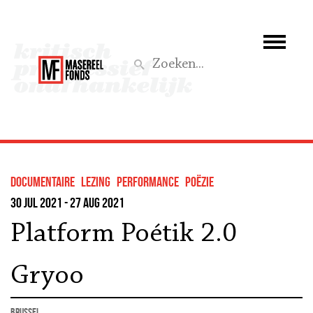
Wie we zijn
Wat we doen
Z
Activiteiten
Word lid
documentaire
lezing
performance
Poëzie
Steun ons
30 jul 2021 - 27 aug 2021
Platform Poétik 2.0
Aktief
Gryoo
Brussel