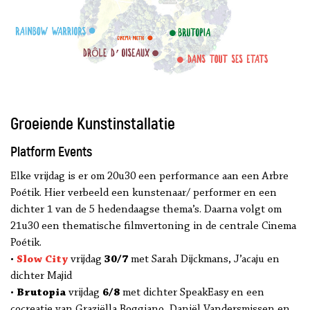
Groeiende Kunstinstallatie
Platform Events
Elke vrijdag is er om 20u30 een performance aan een Arbre
Poétik. Hier verbeeld een kunstenaar/ performer en een
dichter 1 van de 5 hedendaagse thema’s. Daarna volgt om
21u30 een thematische filmvertoning in de centrale Cinema
Poétik.
•
Slow City
vrijdag
30/7
met Sarah Dijckmans, J’acaju en
dichter Majid
•
Brutopia
vrijdag
6/8
met dichter SpeakEasy en een
cocreatie van Graziëlla Boggiano, Daniël Vandersmissen en