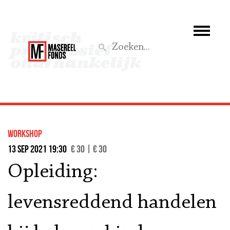
Wie we zijn
Wat we doen
Z
Activiteiten
Word lid
workshop
Steun ons
13 sep 2021 19:30
€ 30 | € 30
Opleiding:
Aktief
levensreddend handelen