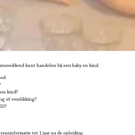
evensreddend kunt handelen bij een baby en kind.
od:
?
oos kind?
ng of verslikking?
ED?
susinformatie tot 1 jaar na de opleiding.