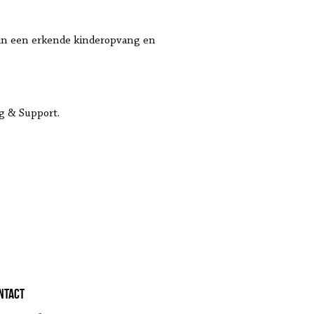
r in een erkende kinderopvang en
g & Support.
ntact