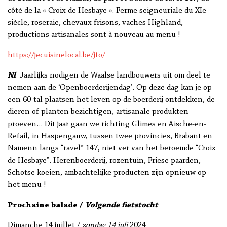
côté de la « Croix de Hesbaye ». Ferme seigneuriale du XIe
siècle, roseraie, chevaux frisons, vaches Highland,
productions artisanales sont à nouveau au menu !
https://jecuisinelocal.be/jfo/
Nl
Jaarlijks nodigen de Waalse landbouwers uit om deel te
nemen aan de ‘Openboerderijendag’. Op deze dag kan je op
een 60-tal plaatsen het leven op de boerderij ontdekken, de
dieren of planten bezichtigen, artisanale produkten
proeven… Dit jaar gaan we richting Glimes en Aische-en-
Refail, in Haspengauw, tussen twee provincies, Brabant en
Namenn langs “ravel” 147, niet ver van het beroemde “Croix
de Hesbaye”. Herenboerderij, rozentuin, Friese paarden,
Schotse koeien, ambachtelijke producten zijn opnieuw op
het menu !
Prochaine balade /
Volgende fietstocht
Dimanche 14 juillet /
zondag 14 juli
2024