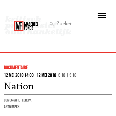
Wie we zijn
Wat we doen
Z
Activiteiten
Word lid
documentaire
Steun ons
12 mei 2018 14:00 - 12 mei 2018
€ 10 | € 10
Nation
Aktief
demografie
Europa
Antwerpen