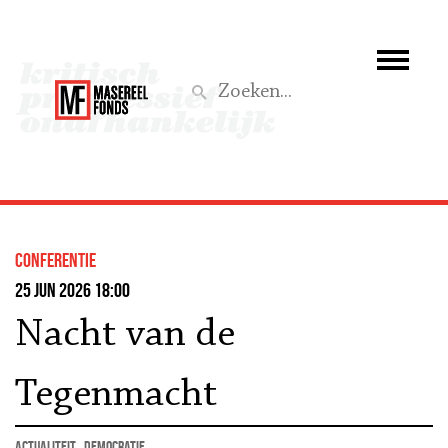
Wie we zijn
Wat we doen
Z
Activiteiten
Word lid
Conferentie
Steun ons
25 jun 2026 18:00
Nacht van de
Aktief
Tegenmacht
actualiteit
democratie