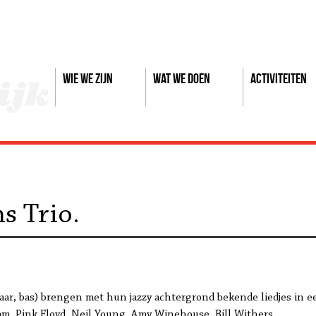
Wie we zijn
Wat we doen
Activiteiten
s Trio.
aar, bas) brengen met hun jazzy achtergrond bekende liedjes in ee
am, Pink Floyd, Neil Young, Amy Winehouse, Bill Withers.