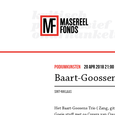
podiumkunsten
20 apr 2018 21:00
Baart-Goossen
Sint-Niklaas
Het Baart-Goosens Trio ( Zang, git
Goeie stuff met oa Covers van Cre