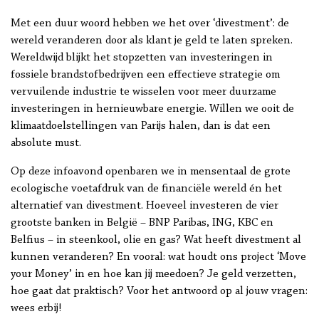
Met een duur woord hebben we het over ‘divestment’: de
wereld veranderen door als klant j
e geld te laten spreken.
Wereldwijd blijkt het stopzetten van investeringen in
fossiele brandstofbedrijven een effectieve strategie om
vervuilende industrie te wisselen voor meer duurzame
investeringen in hernieuwbare energie. Willen we ooit de
klimaatdoelstellingen van Parijs halen, dan is dat een
absolute must.
Op deze infoavond openbaren we in mensentaal de grote
ecologische voetafdruk van de financiële wereld én het
alternatief van divestment. Hoeveel investeren de vier
grootste banken in België – BNP Paribas, ING, KBC en
Belfius – in steenkool, olie en gas? Wat heeft divestment al
kunnen veranderen? En vooral: wat houdt ons project ‘Move
your Money’ in en hoe kan jij meedoen? Je geld verzetten,
hoe gaat dat praktisch? Voor het antwoord op al jouw vragen:
wees erbij!