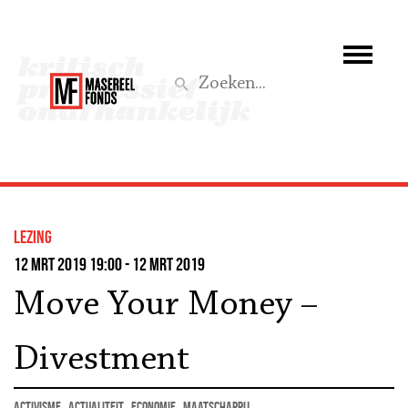
Wie we zijn
Wat we doen
Z
Activiteiten
Word lid
lezing
Steun ons
12 mrt 2019 19:00 - 12 mrt 2019
Move Your Money –
Aktief
Divestment
activisme
actualiteit
economie
maatschappij