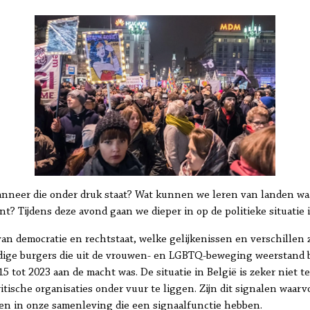
anneer die onder druk staat? Wat kunnen we leren van landen waa
nt? Tijdens deze avond gaan we dieper in op de politieke situatie 
an democratie en rechtstaat, welke gelijkenissen en verschillen z
ige burgers die uit de vrouwen- en LGBTQ-beweging weerstand b
5 tot 2023 aan de macht was. De situatie in België is zeker niet t
tische organisaties onder vuur te liggen. Zijn dit signalen waarv
en in onze samenleving die een signaalfunctie hebben.