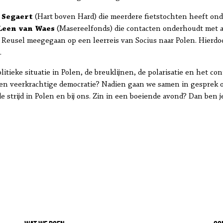
 Segaert
(Hart boven Hard) die meerdere fietstochten heeft ond
Leen van Waes
(Masereelfonds) die contacten onderhoudt met act
Reusel meegegaan op een leerreis van Socius naar Polen. Hierdoo
.
itieke situatie in Polen, de breuklijnen, de polarisatie en het co
n veerkrachtige democratie? Nadien gaan we samen in gesprek om
de strijd in Polen en bij ons. Zin in een boeiende avond? Dan ben 