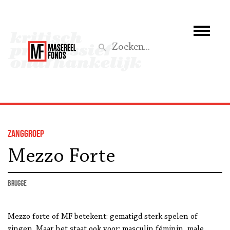
Wie we zijn
Wat we doen
Z
Activiteiten
Word lid
zanggroep
Steun ons
Mezzo Forte
Aktief
Brugge
Mezzo forte of MF betekent: gematigd sterk spelen of
zingen. Maar het staat ook voor: masculin féminin, male