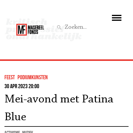
Wie we zijn
Wat we doen
Z
Activiteiten
Word lid
feest
podiumkunsten
Steun ons
30 apr 2023 20:00
Mei-avond met Patina
Aktief
Blue
activisme
muziek