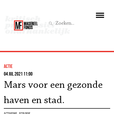
Wie we zijn
Wat we doen
Z
Activiteiten
Word lid
actie
Steun ons
04 jul 2021 11:00
Mars voor een gezonde
Aktief
haven en stad.
activisme
ecologie