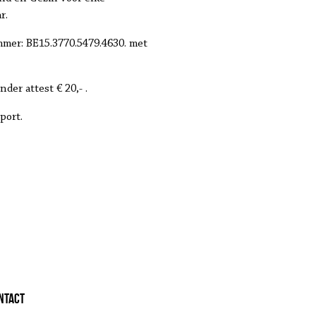
r.
mmer: BE15.3770.5479.4630. met
der attest € 20,- .
port.
ntact