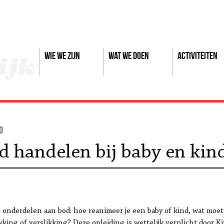
Wie we zijn
Wat we doen
Activiteiten
0
 handelen bij baby en kin
onderdelen aan bod: hoe reanimeer je een baby of kind, wat moet 
kking of verslikking? Deze opleiding is wettelijk verplicht door K