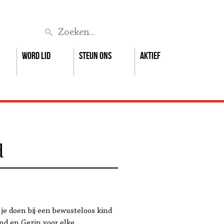
Zoek
Word lid
Steun ons
Aktief
d
je doen bij een bewusteloos kind
ind en Gezin voor elke