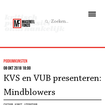
Wie we zijn
Wat we doen
Z
Activiteiten
Word lid
podiumkunsten
Steun ons
08 okt 2018 18:00
KVS en VUB presenteren:
Aktief
Mindblowers
cultuur
kunst
literatuur