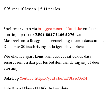
€ 95 voor 10 lessen | € 11 per les
Snel reserveren via
brugge@masereelfonds.be
en door
storting op rek nr
BE91 8917 5406 5276
van
Masereelfonds Brugge met vermelding naam + danscursus.
De eerste 30 inschrijvingen krijgen de voorkeur.
Wie elke les apart komt, kan best vooraf ook de data
reserveren en dan per les betalen aan de ingang of door
storting.
Bekijk op
Youtube
https://youtu.be/mFBtPrcQoK4
Foto Koen D’hous © Dirk De Bourderé