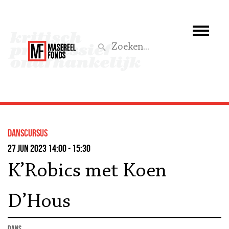
Wie we zijn
Wat we doen
Z
Activiteiten
Word lid
Danscursus
Steun ons
27 jun 2023 14:00 - 15:30
K’Robics met Koen
Aktief
D’Hous
dans