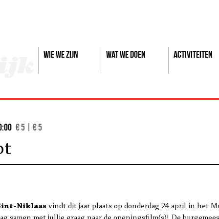
Wie we zijn
Wat we doen
Activiteiten
0:00
€ 5 | € 5
ot
int-Niklaas
vindt dit jaar plaats op donderdag 24 april in het
aag samen met jullie graag naar de openingsfilm(s)! De burgemee