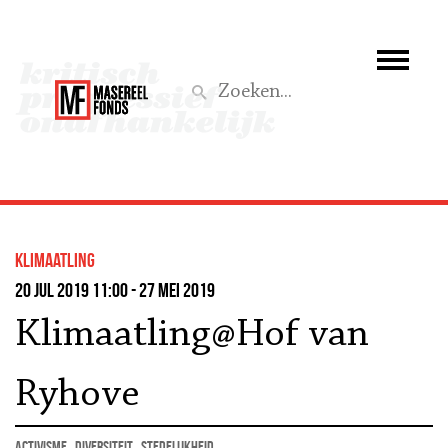
Wie we zijn
Wat we doen
Z
Activiteiten
Word lid
klimaatling
Steun ons
20 jul 2019 11:00 - 27 mei 2019
Klimaatling@Hof van
Aktief
Ryhove
activisme
diversiteit
stedelijkheid