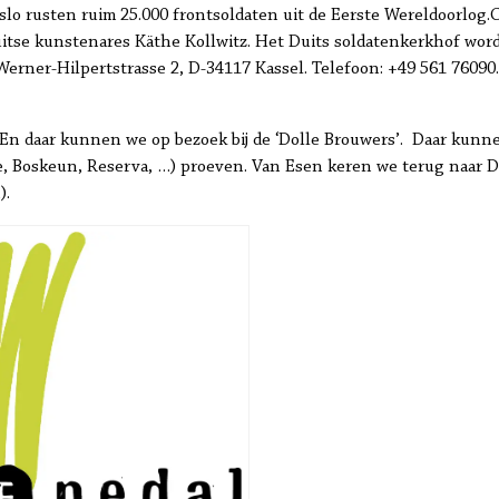
dslo rusten ruim 25.000 frontsoldaten uit de Eerste Wereldoorlog.
uitse kunstenares Käthe Kollwitz. Het Duits soldatenkerkhof wor
Werner-Hilpertstrasse 2, D-34117 Kassel. Telefoon: +49 561 7609
 En daar kunnen we op bezoek bij de ‘Dolle Brouwers’. Daar kunn
ve, Boskeun, Reserva, …) proeven. Van Esen keren we terug naar 
).