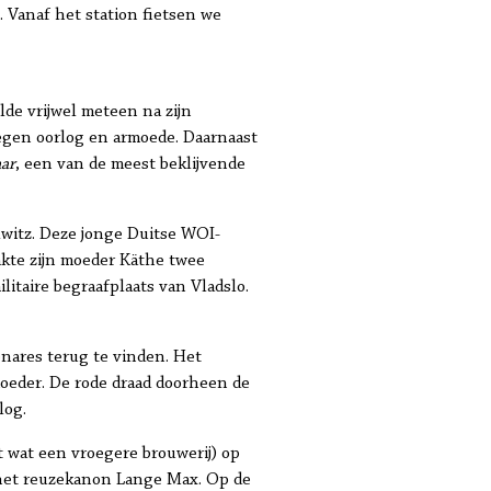
 Vanaf het station fietsen we
de vrijwel meteen na zijn
egen oorlog en armoede. Daarnaast
ar
, een van de meest beklijvende
lwitz. Deze jonge Duitse WOI-
akte zijn moeder Käthe twee
itaire begraafplaats van Vladslo.
nares terug te vinden. Het
oeder. De rode draad doorheen de
log.
t wat een vroegere brouwerij) op
s het reuzekanon Lange Max. Op de