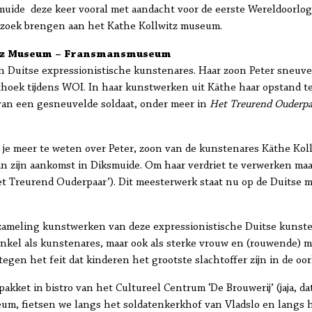
ide deze keer vooral met aandacht voor de eerste Wereldoorlog.
ezoek brengen aan het Kathe Kollwitz museum.
itz Museum – Fransmansmuseum
n Duitse expressionistische kunstenares. Haar zoon Peter sneuvel
thoek tijdens WOI. In haar kunstwerken uit Käthe haar opstand t
 van een gesneuvelde soldaat, onder meer in
Het Treurend Ouderpa
je meer te weten over Peter, zoon van de kunstenares Käthe Kol
an zijn aankomst in Diksmuide. Om haar verdriet te verwerken ma
t Treurend Ouderpaar’). Dit meesterwerk staat nu op de Duitse mil
rzameling kunstwerken van deze expressionistische Duitse kunste
nkel als kunstenares, maar ook als sterke vrouw en (rouwende) m
egen het feit dat kinderen het grootste slachtoffer zijn in de oor
kket in bistro van het Cultureel Centrum ‘De Brouwerij’ (jaja, da
seum, fietsen we langs het soldatenkerkhof van Vladslo en lang