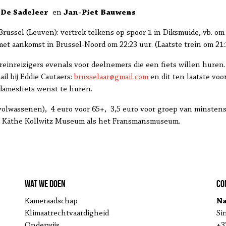
 De Sadeleer
en
Jan-Piet Bauwens
 Brussel (Leuven): vertrek telkens op spoor 1 in Diksmuide, vb. o
met aankomst in Brussel-Noord om 22:23 uur. (Laatste trein om 21
nreizigers evenals voor deelnemers die een fiets willen huren. 
il bij Eddie Cautaers:
brusselaar@gmail.com
en dit ten laatste voo
 damesfiets wenst te huren.
volwassenen), 4 euro voor 65+, 3,5 euro voor groep van minstens
het Käthe Kollwitz Museum als het Fransmansmuseum.
Wat we doen
Co
Kameraadschap
Na
Klimaatrechtvaardigheid
Si
Onderwijs
+3