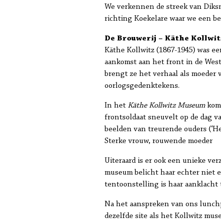
We verkennen de streek van Diksmu
richting Koekelare waar we een b
De Brouwerij – Käthe Kollw
Käthe Kollwitz (1867-1945) was ee
aankomst aan het front in de Wes
brengt ze het verhaal als moeder
oorlogsgedenktekens.
In het
Käthe Kollwitz Museum
kom 
frontsoldaat sneuvelt op de dag v
beelden van treurende ouders (‘He
Sterke vrouw, rouwende moeder
Uiteraard is er ook een unieke ve
museum belicht haar echter niet e
tentoonstelling is haar aanklacht t
Na het aanspreken van ons lunchpa
dezelfde site als het Kollwitz mu