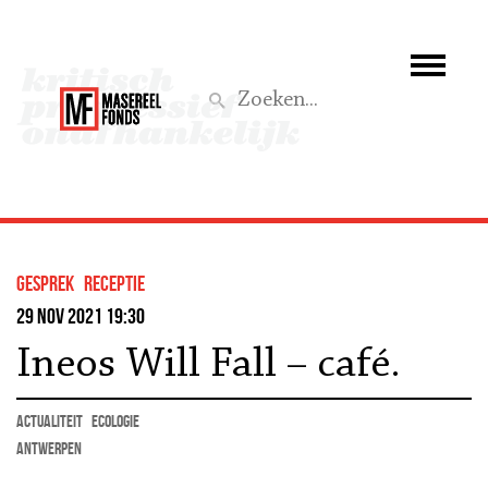
Wie we zijn
Wat we doen
Z
Activiteiten
Word lid
gesprek
Receptie
Steun ons
29 nov 2021 19:30
Ineos Will Fall – café.
Aktief
actualiteit
ecologie
Antwerpen