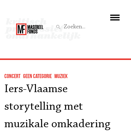
Wie we zijn
Wat we doen
Z
Activiteiten
Word lid
concert
Geen categorie
muziek
Steun ons
Iers-Vlaamse
Aktief
storytelling met
muzikale omkadering