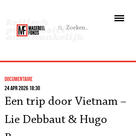
Wie we zijn
Wat we doen
Z
Activiteiten
Word lid
documentaire
Steun ons
24 apr 2026 18:30
Een trip door Vietnam –
Aktief
Lie Debbaut & Hugo