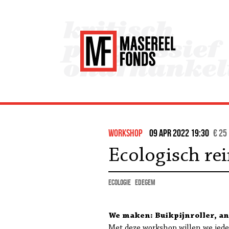
workshop
09 apr 2022 19:30
€ 25
Ecologisch re
ecologie
Edegem
We maken: Buikpijnroller, an
Met deze workshop willen we iede