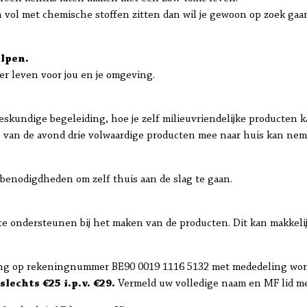
en vol met chemische stoffen zitten dan wil je gewoon op zoek ga
elpen.
 leven voor jou en je omgeving.
eskundige begeleiding, hoe je zelf milieuvriendelijke producten k
e van de avond drie volwaardige producten mee naar huis kan nem
 benodigdheden om zelf thuis aan de slag te gaan.
 te ondersteunen bij het maken van de producten. Dit kan makkeli
aling op rekeningnummer BE90 0019 1116 5132 met mededeling wo
lechts €25 i.p.v. €29.
Vermeld uw volledige naam en MF lid me