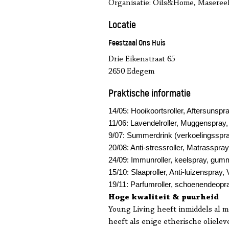
Organisatie: Oils&Home, Masereel
Locatie
Feestzaal Ons Huis
Drie Eikenstraat 65
2650 Edegem
Praktische informatie
14/05: Hooikoortsroller, Aftersunsp
11/06: Lavendelroller, Muggenspray
9/07: Summerdrink (verkoelingsspr
20/08: Anti-stressroller, Matrasspr
24/09: Immunroller, keelspray, gum
15/10: Slaaproller, Anti-luizenspray
19/11: Parfumroller, schoenendeopra
Hoge kwaliteit & puurheid
Young Living heeft inmiddels al m
heeft als enige etherische olielev