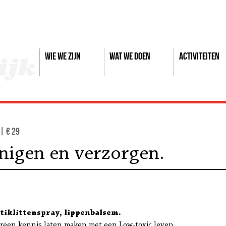
Wie we zijn
Wat we doen
Activiteiten
 | € 29
inigen en verzorgen.
tiklittenspray, lippenbalsem
.
reen kennis laten maken met een Low-toxic leven.