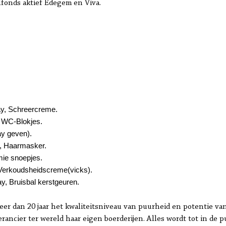
fonds aktief Edegem en Viva.
ray, Schreercreme.
, WC-Blokjes.
ay geven).
ay, Haarmasker.
mie snoepjes.
, Verkoudsheidscreme(vicks).
y, Bruisbal kerstgeuren.
eer dan 20 jaar het kwaliteitsniveau van puurheid en potentie va
erancier ter wereld haar eigen boerderijen. Alles wordt tot in de 