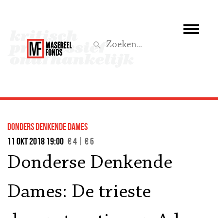
Wie we zijn
Wat we doen
Z
Activiteiten
Word lid
donders denkende dames
Steun ons
11 okt 2018 19:00
€ 4 | € 6
Donderse Denkende
Aktief
Dames: De trieste