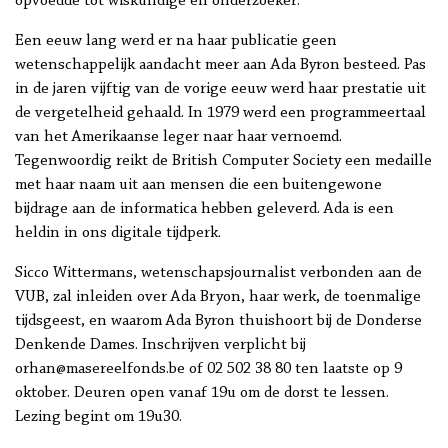
opvoedde tot wiskundige en onderzoeker.
Een eeuw lang werd er na haar publicatie geen
wetenschappelijk aandacht meer aan Ada Byron besteed. Pas
in de jaren vijftig van de vorige eeuw werd haar prestatie uit
de vergetelheid gehaald. In 1979 werd een programmeertaal
van het Amerikaanse leger naar haar vernoemd.
Tegenwoordig reikt de British Computer Society een medaille
met haar naam uit aan mensen die een buitengewone
bijdrage aan de informatica hebben geleverd. Ada is een
heldin in ons digitale tijdperk.
Sicco Wittermans, wetenschapsjournalist verbonden aan de
VUB, zal inleiden over Ada Bryon, haar werk, de toenmalige
tijdsgeest, en waarom Ada Byron thuishoort bij de Donderse
Denkende Dames. Inschrijven verplicht bij
orhan@masereelfonds.be of 02 502 38 80 ten laatste op 9
oktober. Deuren open vanaf 19u om de dorst te lessen.
Lezing begint om 19u30.