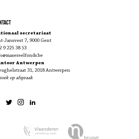
ntact
tionaal secretariaat
nt-Jansvest 7, 9000 Gent
2 9 225 38 53
fo@masereelfonds.be
antoor Antwerpen
eughelstraat 31, 2018 Antwerpen
zoek op afspraak