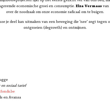
mijnbouwprojecten lijkt op het eerste gezicht ver van ons bed, m
ongeremde economische groei en consumptie.
Elza Vermaas
van 
over de noodzaak om onze economie radicaal om te buigen.
hoe je deel kan uitmaken van een beweging die ‘nee’ zegt tegen o
ontgroeien (degrowth) en ontmijnen.
rugge
 en sociaal tarief
fonds.be
ds en Avansa