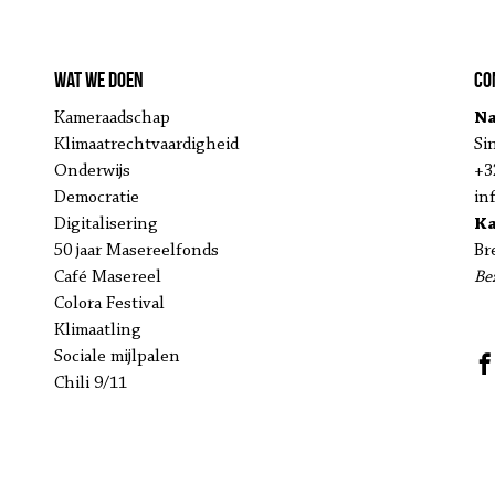
Wat we doen
Co
Kameraadschap
Na
Klimaatrechtvaardigheid
Si
Onderwijs
+3
Democratie
in
Digitalisering
K
50 jaar Masereelfonds
Br
Café Masereel
Be
Colora Festival
Klimaatling
Sociale mijlpalen
Chili 9/11