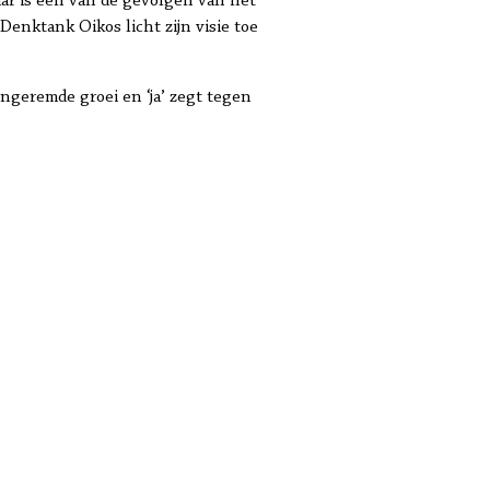
aar is een van de gevolgen van het
Denktank Oikos licht zijn visie toe
ngeremde groei en ‘ja’ zegt tegen