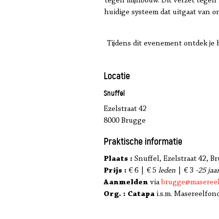
tegen mijnbouw. Dit verzet tegen 
huidige systeem dat uitgaat van 
Tijdens dit evenement ontdek je 
Locatie
Snuffel
Ezelstraat 42
8000 Brugge
Praktische informatie
Plaats :
Snuffel, Ezelstraat 42, B
Prijs :
€ 6 | € 5
leden
| € 3
-25 jaar
Aanmelden
via
brugge@masereel
Org. : Catapa
i.s.m. Masereelfon