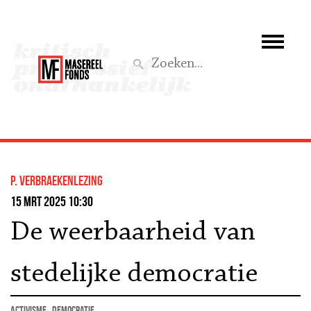
Wie we zijn
Wat we doen
Z
Activiteiten
Word lid
P. Verbraekenlezing
Steun ons
15 mrt 2025 10:30
De weerbaarheid van
Aktief
stedelijke democratie
activisme
democratie