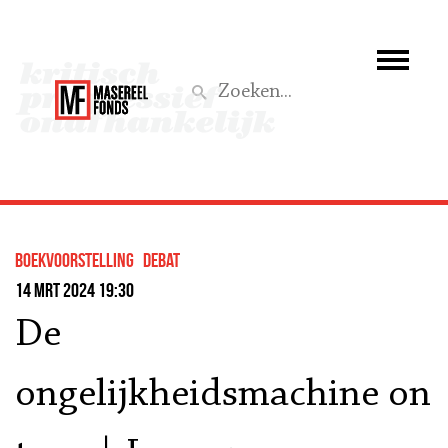
Wie we zijn
Wat we doen
Z
Activiteiten
Word lid
boekvoorstelling
debat
Steun ons
14 mrt 2024 19:30
De
Aktief
ongelijkheidsmachine on