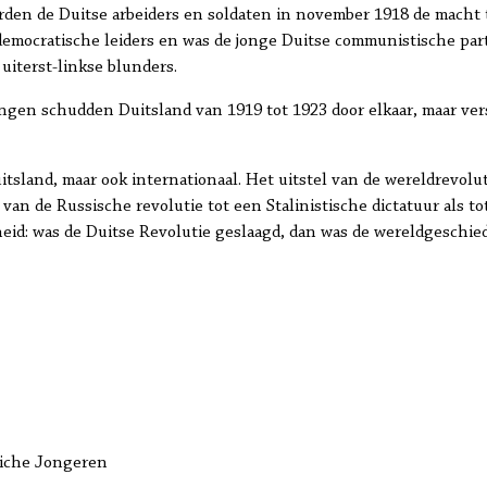
rden de Duitse arbeiders en soldaten in november 1918 de macht t
ldemocratische leiders en was de jonge Duitse communistische part
uiterst-linkse blunders.
ingen schudden Duitsland van 1919 tot 1923 door elkaar, maar ver
uitsland, maar ook internationaal. Het uitstel van de wereldrevolu
 van de Russische revolutie tot een Stalinistische dictatuur als t
eid: was de Duitse Revolutie geslaagd, dan was de wereldgeschie
tiche Jongeren