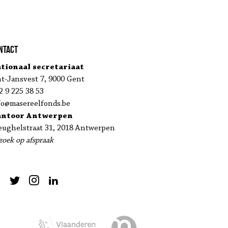
ntact
tionaal secretariaat
nt-Jansvest 7, 9000 Gent
2 9 225 38 53
fo@masereelfonds.be
antoor Antwerpen
eughelstraat 31, 2018 Antwerpen
zoek op afspraak