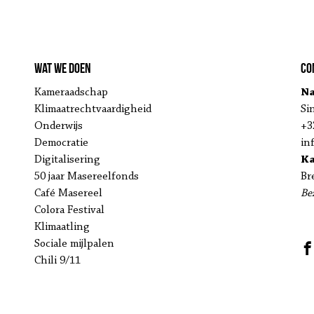
Wat we doen
Co
Kameraadschap
Na
Klimaatrechtvaardigheid
Si
Onderwijs
+3
Democratie
in
Digitalisering
K
50 jaar Masereelfonds
Br
Café Masereel
Be
Colora Festival
Klimaatling
Sociale mijlpalen
Chili 9/11