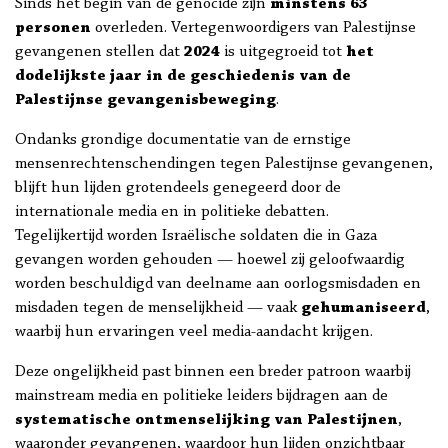
Sinds het begin van de genocide zijn
minstens 63
personen
overleden. Vertegenwoordigers van Palestijnse
gevangenen stellen dat
2024
is uitgegroeid tot
het
dodelijkste jaar in de geschiedenis van de
Palestijnse gevangenisbeweging
.
Ondanks grondige documentatie van de ernstige
mensenrechtenschendingen tegen Palestijnse gevangenen,
blijft hun lijden grotendeels genegeerd door de
internationale media en in politieke debatten.
Tegelijkertijd worden Israëlische soldaten die in Gaza
gevangen worden gehouden — hoewel zij geloofwaardig
worden beschuldigd van deelname aan oorlogsmisdaden en
misdaden tegen de menselijkheid — vaak
gehumaniseerd
,
waarbij hun ervaringen veel media-aandacht krijgen.
Deze ongelijkheid past binnen een breder patroon waarbij
mainstream media en politieke leiders bijdragen aan de
systematische ontmenselijking van Palestijnen
,
waaronder gevangenen, waardoor hun lijden onzichtbaar