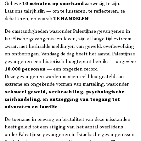
Gelieve
10 minuten op voorhand
aanwezig te zijn.
Laat ons talrijk zijn — om te luisteren, te reflecteren, te
debatteren, en vooral:
TE HANDELEN
!
De omstandigheden waaronder Palestijnse gevangenen in
Israëlische gevangenissen leven, zijn al lange tijd extreem
zwaar, met herhaalde meldingen van geweld, overbevolking
en ontberingen. Vandaag de dag heeft het aantal Palestijnse
gevangenen een historisch hoogtepunt bereikt — ongeveer
10.000 personen
— een ongezien record.
Deze gevangenen worden momenteel blootgesteld aan
extreme en ongekende vormen van marteling, waaronder
seksueel geweld, verkrachting, psychologische
mishandeling
, en
ontzegging van toegang tot
advocaten en familie
.
De toename in omvang en brutaliteit van deze misstanden
heeft geleid tot een stijging van het aantal overlijdens
onder Palestijnse gevangenen in Israëlische gevangenissen.