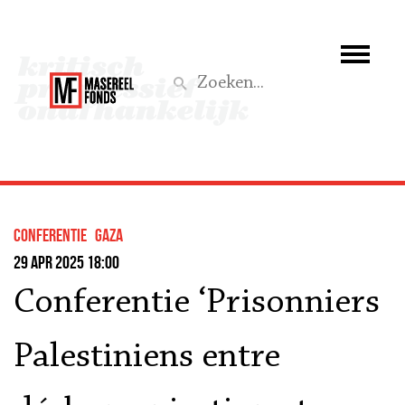
Wie we zijn
Wat we doen
Z
Activiteiten
Word lid
Conferentie
Gaza
Steun ons
29 apr 2025 18:00
Conferentie ‘Prisonniers
Aktief
Palestiniens entre