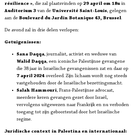
résilience »
, die zal plaatsvinden op
29 april om 18u
in
Auditorium 3
van de
Université Saint-Louis
, gelegen
aan de
Boulevard du Jardin Botanique 43, Brussel
.
De avond zal in drie delen verlopen:
Getuigenissen:
Sana Daqqa
, journalist, activist en weduwe van
Walid Daqqa
, een iconische Palestijnse gevangene
die 38 jaar in Israëlische gevangenissen zat en daar op
7 april 2024
overleed. Zijn lichaam wordt nog steeds
vastgehouden door de Israëlische bezettingsmacht.
Salah Hammouri
, Frans-Palestijnse advocaat,
meerdere keren gevangen gezet door Israël,
vervolgens uitgewezen naar Frankrijk en nu verboden
toegang tot zijn geboortestad door het Israëlische
regime.
Juridische context in Palestina en internationaal: