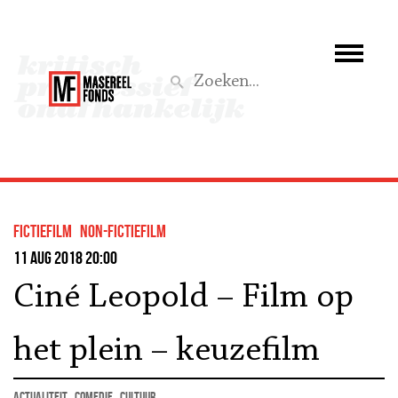
Wie we zijn
Wat we doen
Z
Activiteiten
Word lid
fictiefilm
non-fictiefilm
Steun ons
11 aug 2018 20:00
Ciné Leopold – Film op
Aktief
het plein – keuzefilm
actualiteit
comedie
cultuur