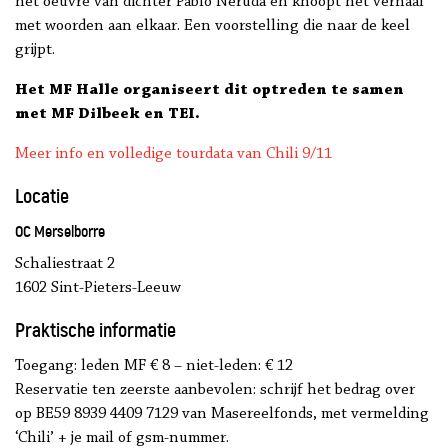
het oeuvre van dichter Pablo Neruda en knoopt het verhaal
met woorden aan elkaar. Een voorstelling die naar de keel
grijpt.
Het MF Halle organiseert dit optreden te samen
met MF Dilbeek en TEI.
Meer info en volledige tourdata van Chili 9/11
Locatie
OC Merselborre
Schaliestraat 2
1602 Sint-Pieters-Leeuw
Praktische informatie
Toegang: leden MF € 8 – niet-leden: € 12
Reservatie ten zeerste aanbevolen: schrijf het bedrag over
op BE59 8939 4409 7129 van Masereelfonds, met vermelding
‘Chili’ + je mail of gsm-nummer.