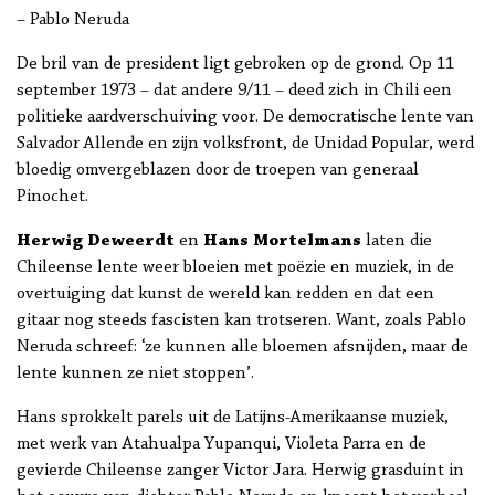
– Pablo Neruda
De bril van de president ligt gebroken op de grond. Op 11
september 1973 – dat andere 9/11 – deed zich in Chili een
politieke aardverschuiving voor. De democratische lente van
Salvador Allende en zijn volksfront, de Unidad Popular, werd
bloedig omvergeblazen door de troepen van generaal
Pinochet.
Herwig Deweerdt
en
Hans Mortelmans
laten die
Chileense lente weer bloeien met poëzie en muziek, in de
overtuiging dat kunst de wereld kan redden en dat een
gitaar nog steeds fascisten kan trotseren. Want, zoals Pablo
Neruda schreef: ‘ze kunnen alle bloemen afsnijden, maar de
lente kunnen ze niet stoppen’.
Hans sprokkelt parels uit de Latijns-Amerikaanse muziek,
met werk van Atahualpa Yupanqui, Violeta Parra en de
gevierde Chileense zanger Victor Jara. Herwig grasduint in