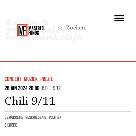
Wie we zijn
Wat we doen
Z
Activiteiten
Word lid
concert
muziek
Poëzie
Steun ons
26 jan 2024 20:00
€ 8 | € 12
Chili 9/11
Aktief
democratie
geschiedenis
politiek
Dilbeek