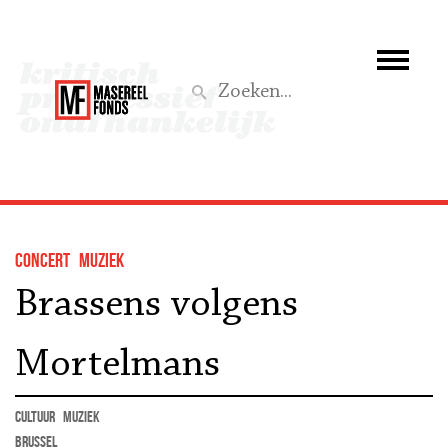
Wie we zijn
Wat we doen
Z
Activiteiten
Word lid
concert
muziek
Steun ons
Brassens volgens
Aktief
Mortelmans
cultuur
muziek
Brussel