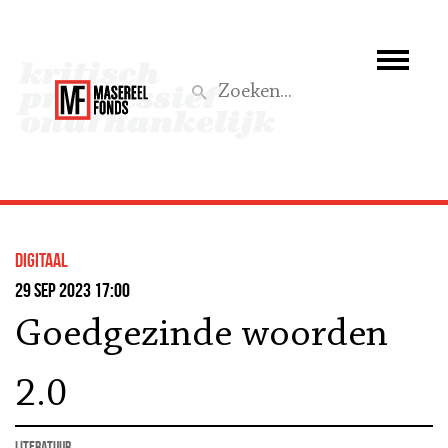
Wie we zijn
Wat we doen
Z
Activiteiten
Word lid
Digitaal
Steun ons
29 sep 2023 17:00
Goedgezinde woorden
Aktief
2.0
literatuur