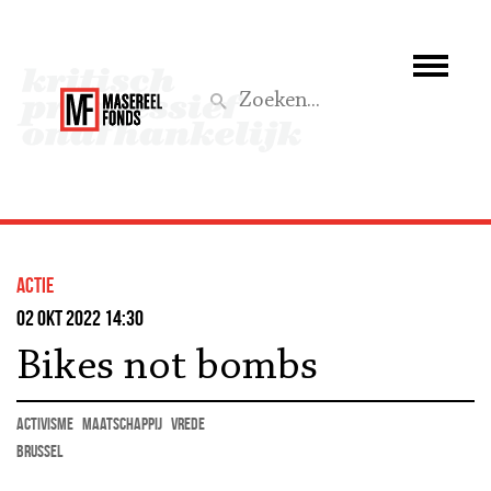
Wie we zijn
Wat we doen
Z
Activiteiten
Word lid
actie
Steun ons
02 okt 2022 14:30
Bikes not bombs
Aktief
activisme
maatschappij
vrede
Brussel