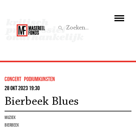
Wie we zijn
Wat we doen
Z
Activiteiten
Word lid
concert
podiumkunsten
Steun ons
28 okt 2023 19:30
Bierbeek Blues
Aktief
muziek
Bierbeek