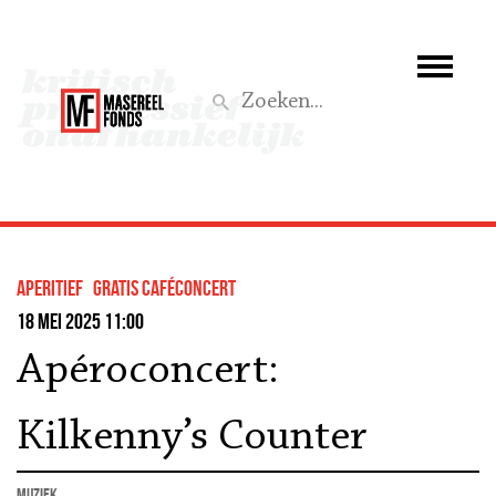
Wie we zijn
Wat we doen
Z
Activiteiten
Word lid
Aperitief
Gratis caféconcert
Steun ons
18 mei 2025 11:00
Apéroconcert:
Aktief
Kilkenny’s Counter
muziek