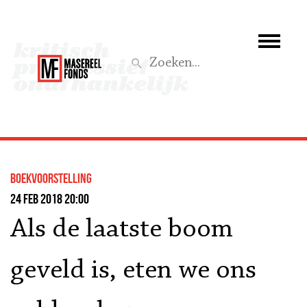
Wie we zijn
Wat we doen
Z
Activiteiten
Word lid
boekvoorstelling
Steun ons
24 feb 2018 20:00
Als de laatste boom
Aktief
geveld is, eten we ons